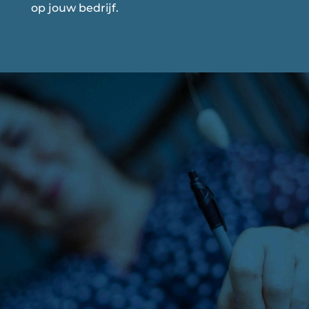
op jouw bedrijf.
Van Velzen Regelt op
afstand dat jij weer
tijd krijgt om te
ondernemen!