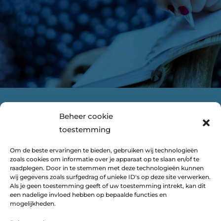
Van Velzen Regelt
Beheer cookie
KvK 80764576
toestemming
BTW NL0034 85219 B89
Om de beste ervaringen te bieden, gebruiken wij technologieën
zoals cookies om informatie over je apparaat op te slaan en/of te
raadplegen. Door in te stemmen met deze technologieën kunnen
Let’s connect
wij gegevens zoals surfgedrag of unieke ID's op deze site verwerken.
Als je geen toestemming geeft of uw toestemming intrekt, kan dit
een nadelige invloed hebben op bepaalde functies en
mogelijkheden.